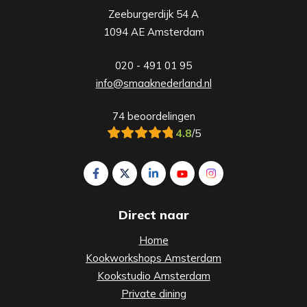
Zeeburgerdijk 54 A
1094 AE Amsterdam
020 - 491 01 95
info@smaaknederland.nl
74 beoordelingen
4.8
/5
Volg ons op Facebook Smaak Amsterdam
Volg ons op X Smaak Amsterdam
Volg ons op LinkedIn Smaak Am
Volg ons op YouTube Sm
Volg ons op Insta
Direct naar
Home
Kookworkshops Amsterdam
Kookstudio Amsterdam
Private dining