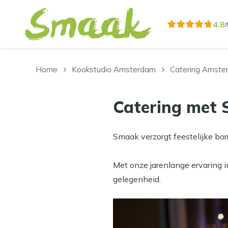
Overslaan en naar de inhoud gaan
4.8
/
Home
Kookstudio Amsterdam
Catering Amste
Catering met
Smaak verzorgt feestelijke bo
Met onze jarenlange ervaring in
gelegenheid.