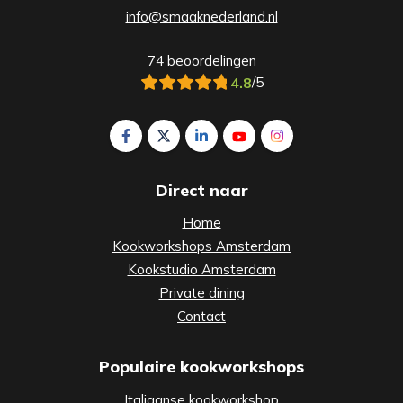
info@smaaknederland.nl
74 beoordelingen
4.8
/5
Volg ons op Facebook Smaak Amsterdam
Volg ons op X Smaak Amsterdam
Volg ons op LinkedIn Smaak Am
Volg ons op YouTube Sm
Volg ons op Insta
Direct naar
Home
Kookworkshops Amsterdam
Kookstudio Amsterdam
Private dining
Contact
Populaire kookworkshops
Italiaanse kookworkshop